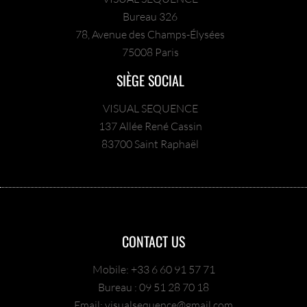
Bureau 326
78, Avenue des Champs-Élysées
75008 Paris
SIÈGE SOCIAL
VISUAL SEQUENCE
137 Allée René Cassin
83700 Saint Raphaël
CONTACT US
Mobile: +33 6 60 91 57 71
Bureau : 09 51 28 70 18
Email: visualsequence@gmail.com