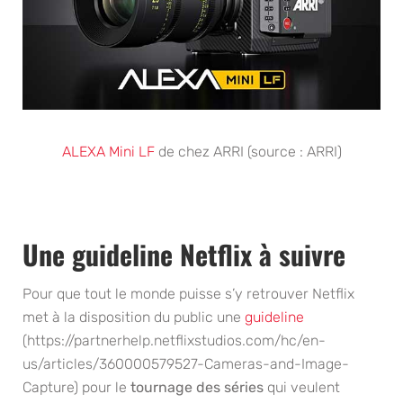
ALEXA Mini LF
de chez ARRI (source : ARRI)
Une guideline Netflix à suivre
Pour que tout le monde puisse s’y retrouver Netflix
met à la disposition du public une
guideline
(https://partnerhelp.netflixstudios.com/hc/en-
us/articles/360000579527-Cameras-and-Image-
Capture) pour le
tournage des séries
qui veulent