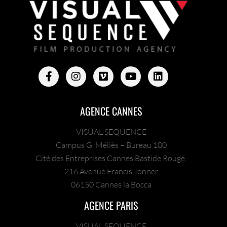
AGENCE CANNES
VISUAL SEQUENCE
Campus G. Méliès – Bureau 100
Cité des Entreprises Cannes Bastide Rouge
216 Avenue Francis Tonner
06150 Cannes la Bocca
AGENCE PARIS
VISUAL SEQUENCE