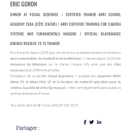
ERIC GORON
OWNER AT VISUAL SEQUENCE – CERTIFIED TRAINER ARRI SCHOOL
ACADEMY ESRA (CÔTE D’AZUR) / ARRI CERTIFIED TRAINING FOR CAMERA
SYSTEMS AND FUNDAMENTALS IMAGING / OFFICIAL BLACKMAGIC
DAVINCI RESOLVE 19 T3 TRAINER
Eric travaille depuis 2005 pour de nombreux prestataires dans le monde du
sport automobile, du football et de la télévision
. Il réalise depuis 2020 des
émissions de télévision
sur la chaîne Monaco Info, ainsi que des
clips
musicaux
pour différents artistes.
Fondateur de la société
Visual Sequence
, il propose son
expertise ARRI
Alexa 35 et Alexa Mini LF et la location de matériel spécialisé pour le
cinéma, la publicité et le clip musical
. Il intervient également dans plusieurs
centres et écoles en France.
Tous droits réservés ©VISUALSEQUENCE 2025
Partager :