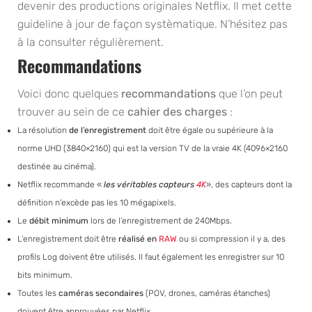
devenir des productions originales Netflix. Il met cette
guideline à jour de façon systèmatique. N’hésitez pas
à la consulter régulièrement.
Recommandations
Voici donc quelques
recommandations
que l’on peut
trouver au sein de ce
cahier des charges
:
La résolution
de l’enregistrement
doit être égale ou supérieure à la
norme UHD (3840×2160) qui est la version TV de la vraie 4K (4096×2160
destinée au cinéma).
Netflix recommande «
les véritables capteurs
4K
», des capteurs dont la
définition n’excède pas les 10 mégapixels.
Le
débit minimum
lors de l’enregistrement de 240Mbps.
L’enregistrement doit être
réalisé en
RAW
ou si compression il y a, des
profils Log doivent être utilisés. Il faut également les enregistrer sur 10
bits minimum.
Toutes les
caméras secondaires
(POV, drones, caméras étanches)
doivent être approuvées par Netflix.