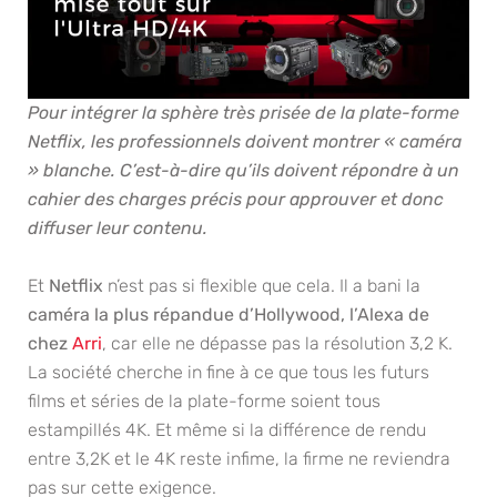
Pour intégrer la sphère très prisée de la plate-forme
Netflix, les professionnels doivent montrer « caméra
» blanche. C’est-à-dire qu’ils doivent répondre à un
cahier des charges précis pour approuver et donc
diffuser leur contenu.
Et
Ne
tflix
n’est pas si flexible que cela. Il a bani la
caméra la plus répandue d’Hollywood, l’Alexa de
chez
Arri
, car elle ne dépasse pas la résolution 3,2 K.
La société cherche in fine à ce que tous les futurs
films et séries de la plate-forme soient tous
estampillés 4K. Et même si la différence de rendu
entre 3,2K et le 4K reste infime, la firme ne reviendra
pas sur cette exigence.