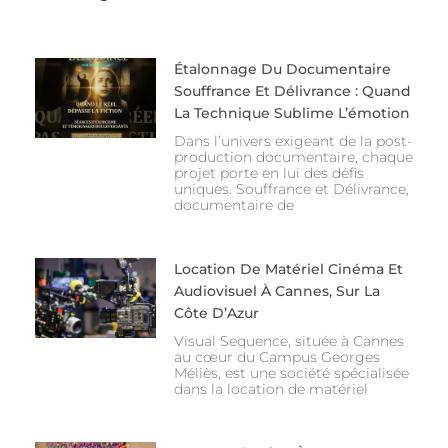
Étalonnage Du Documentaire
Souffrance Et Délivrance : Quand
La Technique Sublime L’émotion
Dans l’univers exigeant de la post-
production documentaire, chaque
projet porte en lui des défis
uniques. Souffrance et Délivrance,
documentaire de
Location De Matériel Cinéma Et
Audiovisuel À Cannes, Sur La
Côte D’Azur
Visual Sequence, située à Cannes
au cœur du Campus Georges
Méliès, est une société spécialisée
dans la location de matériel