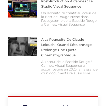
Post-Production À Cannes : Le
Studio Visual Sequence
Un laboratoire créatif au cœur de
la Bastide Rouge Niché dans
l’écosystème de la Bastide Rouge
à Cannes, Visual Sequence
À La Poursuite De Claude
Lelouch : Quand L’étalonnage
Prolonge Une Quête
Cinématographique
Au cœur de la Bastide Rouge à
Cannes, Visual Sequence a
accompagné en 2025 la naissance
d’un documentaire aussi libre