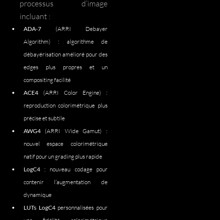
processus d’image
incluant :
ADA-7
(ARRI Debayer
Algorithm) : algorithme de
débayérisation amélioré pour des
edges plus propres et un
compositing facilité
ACE4
(ARRI Color Engine) :
reproduction colorimétrique plus
précise et subtile
AWG4
(ARRI Wide Gamut) :
nouvel espace colorimétrique
natif pour un grading plus rapide
LogC4
: nouveau codage pour
contenir l’augmentation de
dynamique
LUTs LogC4
personnalisées pour