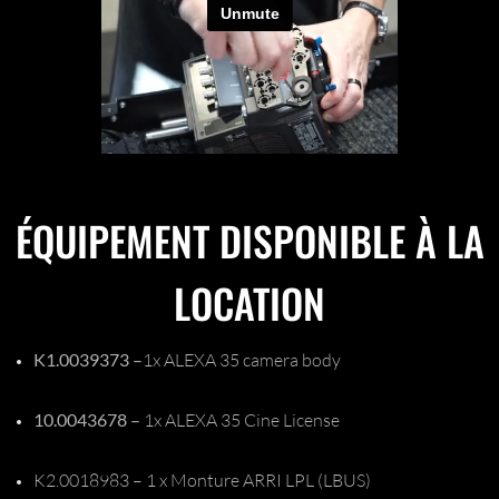
ÉQUIPEMENT DISPONIBLE À LA
LOCATION
K1.0039373 –
1x ALEXA 35 camera body
10.0043678 –
1x ALEXA 35 Cine License
K2.0018983 – 1 x Monture ARRI LPL (LBUS)