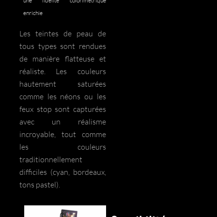
une fidélité colorimétrique
enrichie
Les teintes de peau de
tous types sont rendues
de manière flatteuse et
réaliste. Les couleurs
hautement saturées
comme les néons ou les
feux stop sont capturées
avec un réalisme
incroyable, tout comme
les couleurs
traditionnellement
difficiles (cyan, bordeaux,
tons pastel).