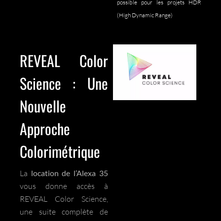
possible pour les projets HDR
(High Dynamic Range)
REVEAL Color
Science : Une
Nouvelle
Approche
Colorimétrique
La
location de l’Alexa 35
vous donne accès à
REVEAL Color Science,
une suite complète de