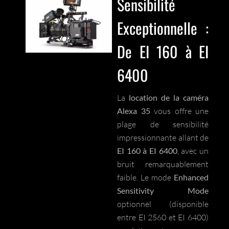
Sensibilité
Exceptionnelle :
De EI 160 à EI
6400
La
location de la caméra
Alexa 35
vous offre une
plage de sensibilité
impressionnante allant de
EI 160 à EI 6400
, avec un
bruit remarquablement
faible. Le mode
Enhanced
Sensitivity Mode
optionnel (disponible
entre EI 2560 et EI 6400)