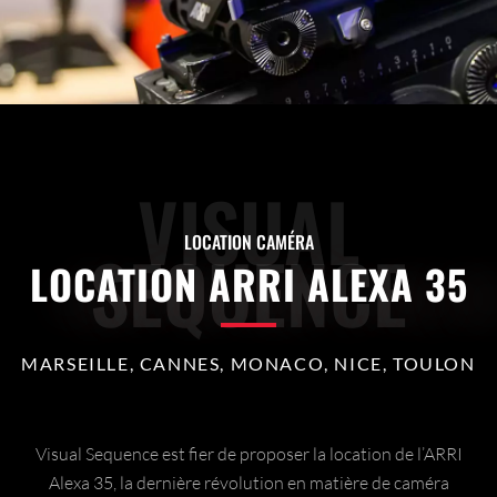
VISUAL
LOCATION CAMÉRA
SEQUENCE
LOCATION ARRI ALEXA 35
MARSEILLE, CANNES, MONACO, NICE, TOULON
Visual Sequence est fier de proposer la location de l’ARRI
Alexa 35, la dernière révolution en matière de caméra