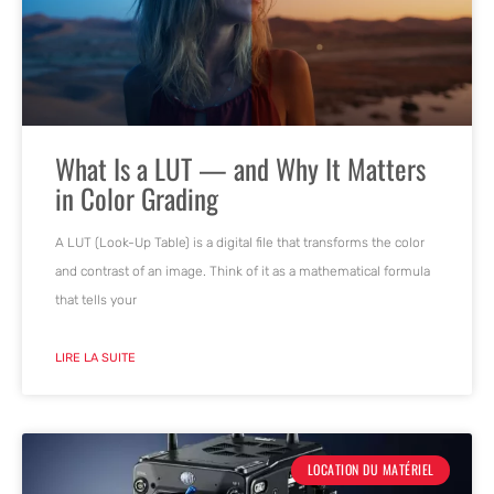
What Is a LUT — and Why It Matters
in Color Grading
A LUT (Look-Up Table) is a digital file that transforms the color
and contrast of an image. Think of it as a mathematical formula
that tells your
LIRE LA SUITE
LOCATION DU MATÉRIEL