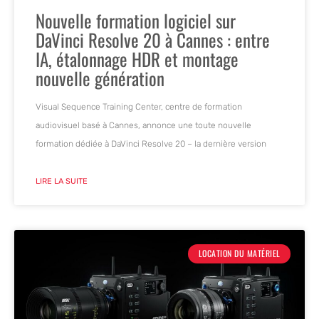
Nouvelle formation logiciel sur
DaVinci Resolve 20 à Cannes : entre
IA, étalonnage HDR et montage
nouvelle génération
Visual Sequence Training Center, centre de formation
audiovisuel basé à Cannes, annonce une toute nouvelle
formation dédiée à DaVinci Resolve 20 – la dernière version
LIRE LA SUITE
LOCATION DU MATÉRIEL