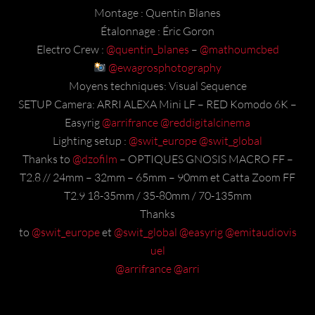
Montage : Quentin Blanes
Étalonnage : Éric Goron
Electro Crew :
@quentin_blanes
–
@mathoumcbed
@ewagrosphotography
Moyens techniques: Visual Sequence
SETUP Camera: ARRI ALEXA Mini LF – RED Komodo 6K –
Easyrig
@arrifrance
@reddigitalcinema
Lighting setup :
@swit_europe
@swit_global
Thanks to
@dzofilm
– OPTIQUES GNOSIS MACRO FF –
T2.8 // 24mm – 32mm – 65mm – 90mm et Catta Zoom FF
T2.9 18-35mm / 35-80mm / 70-135mm
Thanks
to
@swit_europe
et
@swit_global
@easyrig
@emitaudiovis
uel
@arrifrance
@arri