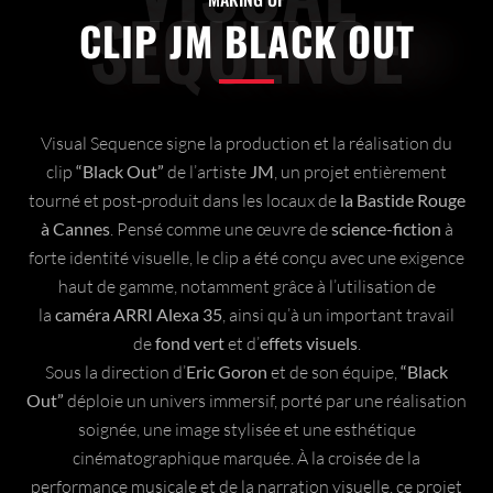
SEQUENCE
CLIP JM BLACK OUT
Visual Sequence signe la production et la réalisation du
clip
“Black Out”
de l’artiste
JM
, un projet entièrement
tourné et post-produit dans les locaux de
la Bastide Rouge
à Cannes
. Pensé comme une œuvre de
science-fiction
à
forte identité visuelle, le clip a été conçu avec une exigence
haut de gamme, notamment grâce à l’utilisation de
la
caméra ARRI Alexa 35
, ainsi qu’à un important travail
de
fond vert
et d’
effets visuels
.
Sous la direction d’
Eric Goron
et de son équipe,
“Black
Out”
déploie un univers immersif, porté par une réalisation
soignée, une image stylisée et une esthétique
cinématographique marquée. À la croisée de la
performance musicale et de la narration visuelle, ce projet