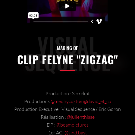
VISUAL
MAKING OF
SEQUENCE
CLIP FELYNE "ZIGZAG"
Production : Sinkekat
Productions
@medhycustos
@david_et_co
Production Exécutive : Visual Sequence / Éric Goron
Réalisation :
@julienthisse
DP :
@beampictures
1er AC:
@sind.bast