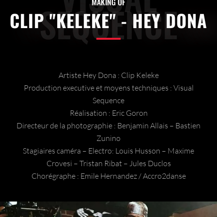
MAKING OF
SEQUENCE
CLIP "KELEKE" - HEY DONA
Artiste Hey Dona : Clip Keleke
Production executive et moyens techniques : Visual
Sequence
Réalisation : Eric Goron
Directeur de la photographie : Benjamin Allais – Bastien
Zunino
Stagiaires caméra – Electro: Louis Husson – Maxime
Crovesi – Tristan Ribat – Jules Duclos
Chorégraphe : Emile Hernandez / Accro2danse