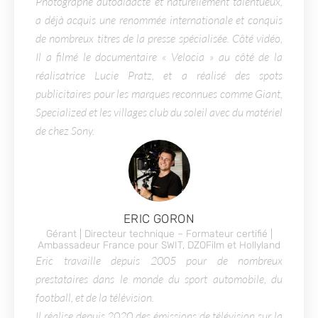
Photographe autodidacte et naturellement talentueux,
a déjà acquis une renommée internationale et conquis
de nombreux titres de la presse spécialisée. Côté vidéo,
Il a filmé le documentaire « Velocia » au côté de la
réalisatrice Lucie Pratz, et a réalisé des spots
publicitaires pour les marques reconnues comme Giant,
Specialized et les villages club du soleil avec du matériel
de chez Sony.
ERIC GORON
Gérant | Directeur technique – Formateur certifié |
Ambassadeur France pour SWIT, DZOFilm et Hollyland
Eric travaille depuis 2005 pour de nombreux
prestataires dans le monde du sport automobile, du
football, et de la télévision.
Il réalise depuis 2020 des émissions de télévision sur la