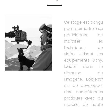
Ce stage est conçu
pour permettre aux
participants de
maîtriser les
techniques de
vidéo utilisant les
équipements Sony,
leader dans le
domaine de
l’imagerie. L’objectif
est de développer
des compétences
pratiques avec du
matériel de haute