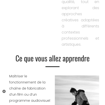
qualité, tout en
explorant des
approches
créatives adaptées
à différents
contextes
professionnels et
artistiques.
Ce que vous allez apprendre
Maîtriser le
fonctionnement de la
chaîne de fabrication
d’un film ou d’un
programme audiovisuel