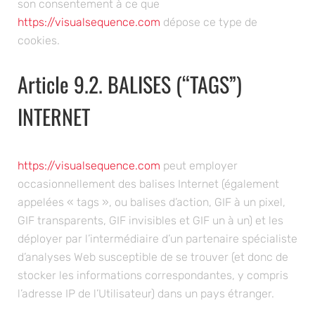
son consentement à ce que
https://visualsequence.com
dépose ce type de
cookies.
Article 9.2. BALISES (“TAGS”)
INTERNET
https://visualsequence.com
peut employer
occasionnellement des balises Internet (également
appelées « tags », ou balises d’action, GIF à un pixel,
GIF transparents, GIF invisibles et GIF un à un) et les
déployer par l’intermédiaire d’un partenaire spécialiste
d’analyses Web susceptible de se trouver (et donc de
stocker les informations correspondantes, y compris
l’adresse IP de l’Utilisateur) dans un pays étranger.