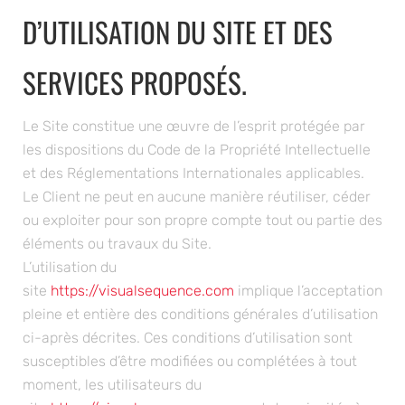
D’UTILISATION DU SITE ET DES
SERVICES PROPOSÉS.
Le Site constitue une œuvre de l’esprit protégée par
les dispositions du Code de la Propriété Intellectuelle
et des Réglementations Internationales applicables.
Le Client ne peut en aucune manière réutiliser, céder
ou exploiter pour son propre compte tout ou partie des
éléments ou travaux du Site.
L’utilisation du
site
https://visualsequence.com
implique l’acceptation
pleine et entière des conditions générales d’utilisation
ci-après décrites. Ces conditions d’utilisation sont
susceptibles d’être modifiées ou complétées à tout
moment, les utilisateurs du
site
https://visualsequence.com
sont donc invités à