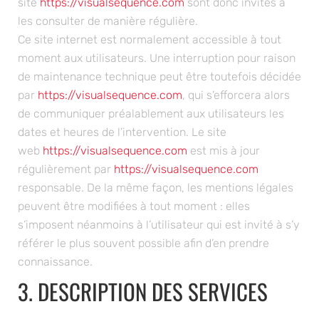
les consulter de manière régulière.
Ce site internet est normalement accessible à tout
moment aux utilisateurs. Une interruption pour raison
de maintenance technique peut être toutefois décidée
par
https://visualsequence.com
, qui s’efforcera alors
de communiquer préalablement aux utilisateurs les
dates et heures de l’intervention. Le site
web
https://visualsequence.com
est mis à jour
régulièrement par
https://visualsequence.com
responsable. De la même façon, les mentions légales
peuvent être modifiées à tout moment : elles
s’imposent néanmoins à l’utilisateur qui est invité à s’y
référer le plus souvent possible afin d’en prendre
connaissance.
3. DESCRIPTION DES SERVICES