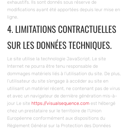
exhaustifs. Ils sont donnés sous réserve de
modifications ayant été apportées depuis leur mise en
ligne.
4. LIMITATIONS CONTRACTUELLES
SUR LES DONNÉES TECHNIQUES.
Le site utilise la technologie JavaScript. Le site
Internet ne pourra être tenu responsable de
dommages matériels liés à l’utilisation du site. De plus,
l’utilisateur du site s’engage à accéder au site en
utilisant un matériel récent, ne contenant pas de virus
et avec un navigateur de dernière génération mis-à-
jour Le site
https://visualsequence.com
est hébergé
chez un prestataire sur le territoire de l’Union
Européenne conformément aux dispositions du
Règlement Général sur la Protection des Données