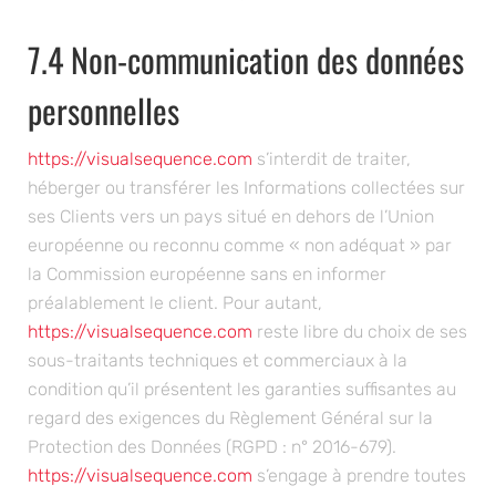
7.4 Non-communication des données
personnelles
https://visualsequence.com
s’interdit de traiter,
héberger ou transférer les Informations collectées sur
ses Clients vers un pays situé en dehors de l’Union
européenne ou reconnu comme « non adéquat » par
la Commission européenne sans en informer
préalablement le client. Pour autant,
https://visualsequence.com
reste libre du choix de ses
sous-traitants techniques et commerciaux à la
condition qu’il présentent les garanties suffisantes au
regard des exigences du Règlement Général sur la
Protection des Données (RGPD : n° 2016-679).
https://visualsequence.com
s’engage à prendre toutes