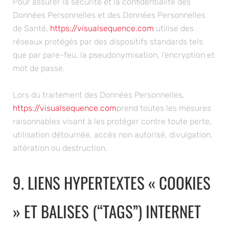
Données Personnelles et des Données Personnelles
de Santé,
https://visualsequence.com
utilise des
réseaux protégés par des dispositifs standards tels
que par pare-feu, la pseudonymisation, l’encryption et
mot de passe.
Lors du traitement des Données Personnelles,
https://visualsequence.com
prend toutes les mesures
raisonnables visant à les protéger contre toute perte,
utilisation détournée, accès non autorisé, divulgation,
altération ou destruction.
9. LIENS HYPERTEXTES « COOKIES
» ET BALISES (“TAGS”) INTERNET