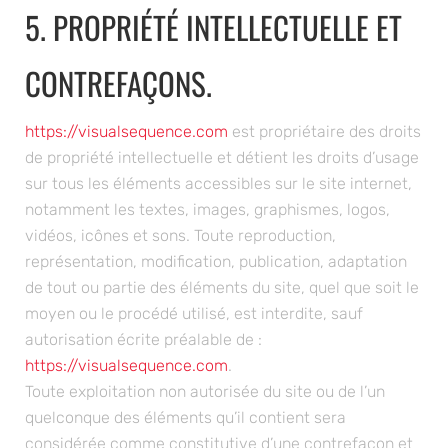
5. PROPRIÉTÉ INTELLECTUELLE ET
CONTREFAÇONS.
https://visualsequence.com
est propriétaire des droits
de propriété intellectuelle et détient les droits d’usage
sur tous les éléments accessibles sur le site internet,
notamment les textes, images, graphismes, logos,
vidéos, icônes et sons. Toute reproduction,
représentation, modification, publication, adaptation
de tout ou partie des éléments du site, quel que soit le
moyen ou le procédé utilisé, est interdite, sauf
autorisation écrite préalable de :
https://visualsequence.com
.
Toute exploitation non autorisée du site ou de l’un
quelconque des éléments qu’il contient sera
considérée comme constitutive d’une contrefaçon et