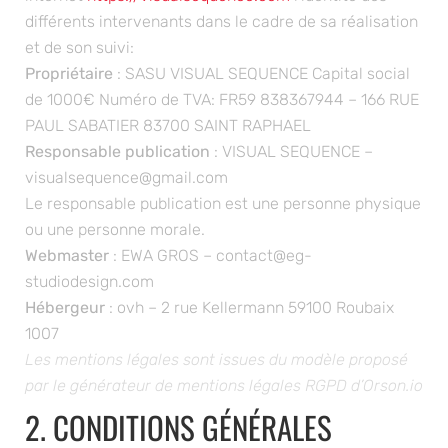
différents intervenants dans le cadre de sa réalisation
et de son suivi:
Propriétaire
: SASU VISUAL SEQUENCE Capital social
de 1000€ Numéro de TVA: FR59 838367944 – 166 RUE
PAUL SABATIER 83700 SAINT RAPHAEL
Responsable publication
: VISUAL SEQUENCE –
visualsequence@gmail.com
Le responsable publication est une personne physique
ou une personne morale.
Webmaster
: EWA GROS – contact@eg-
studiodesign.com
Hébergeur
: ovh – 2 rue Kellermann 59100 Roubaix
1007
Les mentions légales sont issues du modèle proposé
par le
générateur de mentions légales RGPD d’Orson.io
2. CONDITIONS GÉNÉRALES