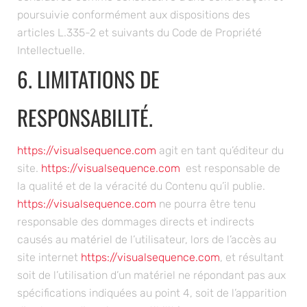
poursuivie conformément aux dispositions des
articles L.335-2 et suivants du Code de Propriété
Intellectuelle.
6. LIMITATIONS DE
RESPONSABILITÉ.
https://visualsequence.com
agit en tant qu’éditeur du
site.
https://visualsequence.com
est responsable de
la qualité et de la véracité du Contenu qu’il publie.
https://visualsequence.com
ne pourra être tenu
responsable des dommages directs et indirects
causés au matériel de l’utilisateur, lors de l’accès au
site internet
https://visualsequence.com
, et résultant
soit de l’utilisation d’un matériel ne répondant pas aux
spécifications indiquées au point 4, soit de l’apparition