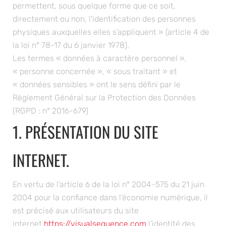
permettent, sous quelque forme que ce soit,
directement ou non, l’identification des personnes
physiques auxquelles elles s’appliquent » (article 4 de
la loi n° 78-17 du 6 janvier 1978).
Les termes « données à caractère personnel »,
« personne concernée », « sous traitant » et
« données sensibles » ont le sens défini par le
Règlement Général sur la Protection des Données
(RGPD : n° 2016-679)
1. PRÉSENTATION DU SITE
INTERNET.
En vertu de l’article 6 de la loi n° 2004-575 du 21 juin
2004 pour la confiance dans l’économie numérique, il
est précisé aux utilisateurs du site
internet
https://visualsequence.com
l’identité des