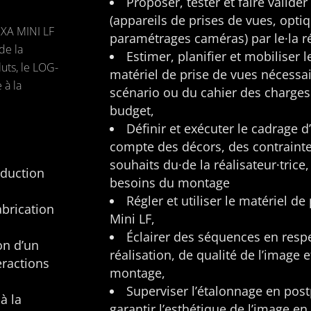
Proposer, tester et faire valide
(appareils de prises de vues, opti
EXA MINI LF
paramétrages caméras) par le·la réa
de la
Estimer, planifier et mobiliser
uts, le LOG-
matériel de prise de vues nécessair
 à la
scénario ou du cahier des charges
budget,
Définir et exécuter le cadrage d
compte des décors, des contrainte
souhaits du·de la réalisateur·trice
oduction
besoins du montage
Régler et utiliser le matériel de
abrication
Mini LF,
Éclairer des séquences en respe
on d’un
réalisation, de qualité de l’image 
eractions
montage,
Superviser l’étalonnage en pos
à la
garantir l’esthétique de l’image en