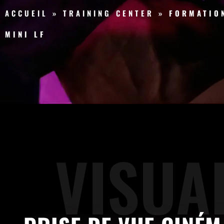
ACCUEIL
»
TRAINING CENTER
»
FORMATIO
MINI LF
VISUA