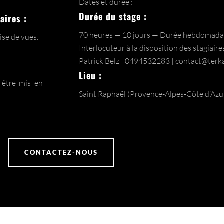
Dates et durée :
Durée du stage :
aires :
70 heures — 10 jours — Durée hebdomadair
ise de vues.
Interlocuteur à la disposition des stagiaire
Patrick Belz | 0494532283 | contact@ter
Lieu :
 être mis en
Saint Raphaël (Provence-Alpes-Côte d’Azu
CONTACTEZ-NOUS