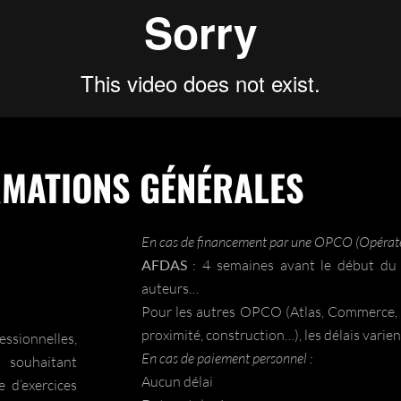
RMATIONS GÉNÉRALES
En cas de financement par une OPCO (Opérat
AFDAS
: 4 semaines avant le début du s
auteurs…
Pour les autres OPCO (Atlas, Commerce, M
proximité, construction…), les délais
varien
ssionnelles,
En cas de paiement personnel :
e souhaitant
Aucun délai
 d’exercices