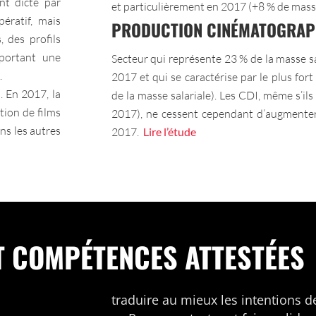
nt dicté par
et particulièrement en 2017 (+8 % de masse
pératif, mais
PRODUCTION CINÉMATOGRAP
 des profils
pportant une
Secteur qui représente 23 % de la masse sa
.
2017 et qui se caractérise par le plus for
. En 2017, la
de la masse salariale). Les CDI, même s’i
tion de films
2017), ne cessent cependant d’augmente
ans les autres
2017.
Lire l’étude
T COMPÉTENCES ATTESTÉES
traduire au mieux les intentions d