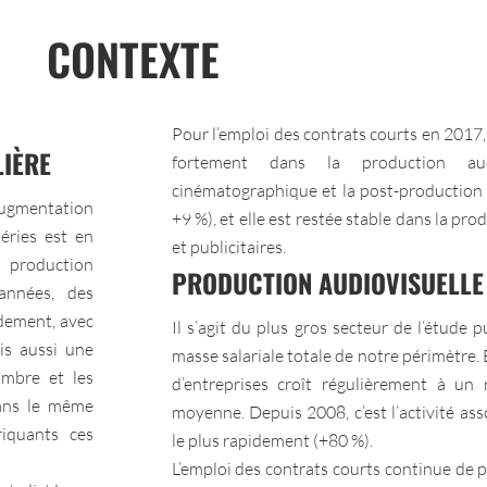
CONTEXTE
Pour l’emploi des contrats courts en 2017,
IÈRE
fortement dans la production audi
cinématographique et la post-production
ugmentation
+9 %), et elle est restée stable dans la pro
éries est en
et publicitaires.
e production
PRODUCTION AUDIOVISUELLE
 années, des
idement, avec
Il s’agit du plus gros secteur de l’étude 
is aussi une
masse salariale totale de notre périmètre.
ombre et les
d’entreprises croît régulièrement à u
dans le même
moyenne. Depuis 2008, c’est l’activité a
riquants ces
le plus rapidement (+80 %).
L’emploi des contrats courts continue de p