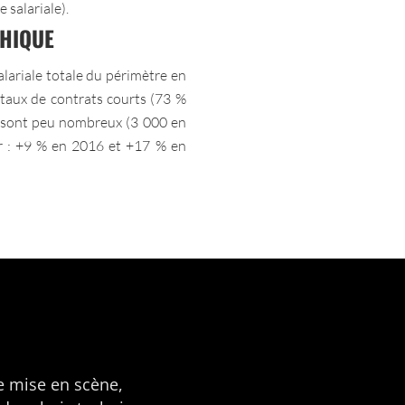
 salariale).
HIQUE
lariale totale du périmètre en
t taux de contrats courts (73 %
ls sont peu nombreux (3 000 en
r : +9 % en 2016 et +17 % en
e mise en scène,