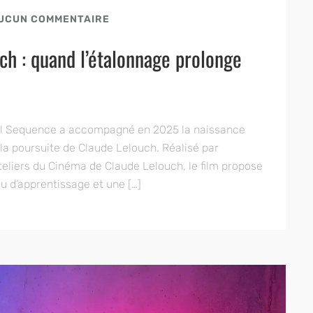
UCUN COMMENTAIRE
ch : quand l’étalonnage prolonge
al Sequence a accompagné en 2025 la naissance
 la poursuite de Claude Lelouch. Réalisé par
teliers du Cinéma de Claude Lelouch, le film propose
 d’apprentissage et une […]