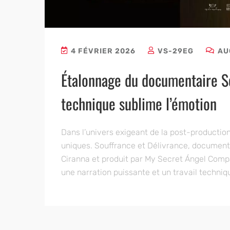
4 FÉVRIER 2026
VS-29EG
AU
Étalonnage du documentaire So
technique sublime l’émotion
Dans l’univers exigeant de la post-production
uniques. Souffrance et Délivrance, document
Ciranna et produit par My Secret Ángel Comp
une narration puissante et un travail techniq