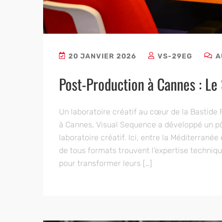
20 JANVIER 2026
VS-29EG
A
Post-Production à Cannes : Le
Un laboratoire créatif au cœur de la Bastid
à Cannes, Visual Sequence a développé un p
laboratoire créatif. Ici, entre la Méditerranée
de tous formats trouvent l’expertise techni
pour transformer leurs […]