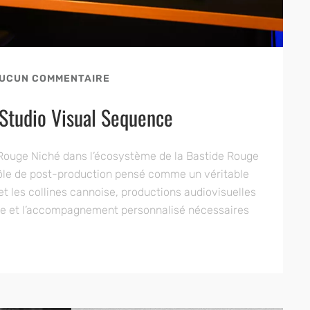
UCUN COMMENTAIRE
 Studio Visual Sequence
e Rouge Niché dans l’écosystème de la Bastide Rouge
ôle de post-production pensé comme un véritable
 et les collines cannoise, productions audiovisuelles
que et l’accompagnement personnalisé nécessaires