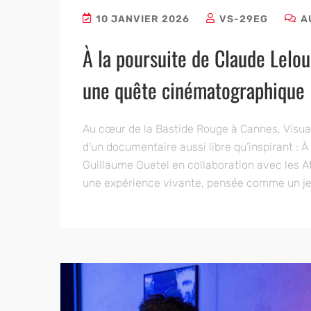
10 JANVIER 2026
VS-29EG
A
À la poursuite de Claude Lelou
une quête cinématographique
Au cœur de la Bastide Rouge à Cannes, Visu
d’un documentaire aussi libre qu’inspirant : À
Guillaume Quetel en collaboration avec les A
une expérience vivante, pensée comme un jeu