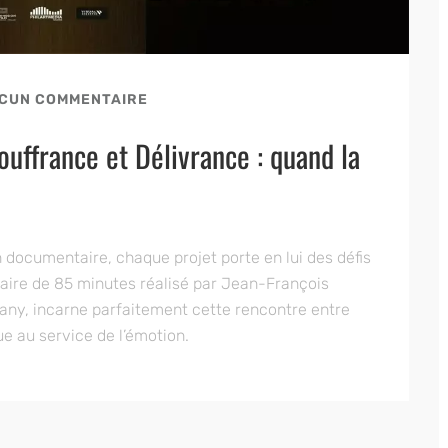
CUN COMMENTAIRE
uffrance et Délivrance : quand la
 documentaire, chaque projet porte en lui des défis
aire de 85 minutes réalisé par Jean-François
any, incarne parfaitement cette rencontre entre
ue au service de l’émotion.