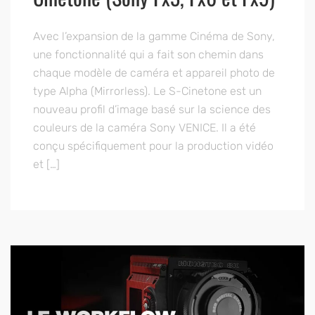
Avec l’expansion de la gamme Cinéma de Sony,
une fonctionnalité qui a fait son chemin dans
chaque modèle de caméra et appareil photo de
type Alpha (Mirrorless). Le S-Cinetone est un
nouveau profil d’image basé sur la science des
couleurs de la caméra Sony VENICE. Il a été
conçu spécifiquement pour la production vidéo
et […]