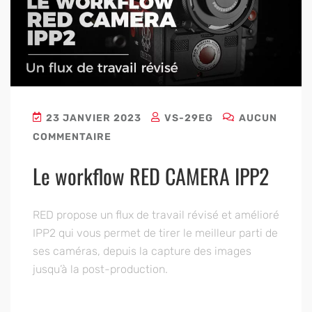
23 JANVIER 2023
VS-29EG
AUCUN
COMMENTAIRE
Le workflow RED CAMERA IPP2
RED propose un flux de travail révisé et amélioré
IPP2 qui vous permet de tirer le meilleur parti de
ses caméras, depuis la capture des images
jusqu’à la post-production.