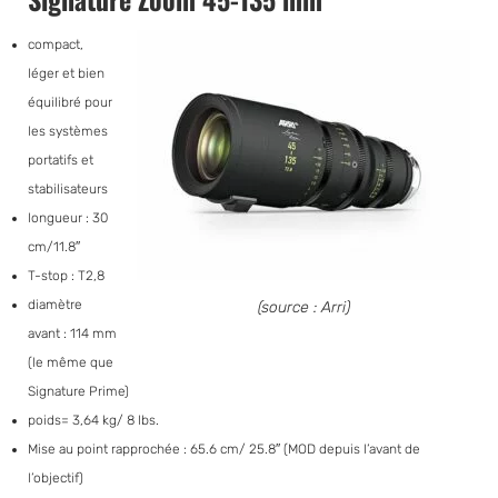
compact,
léger et bien
équilibré pour
les systèmes
portatifs et
stabilisateurs
longueur : 30
cm/11.8″
T-stop : T2,8
diamètre
(source : Arri)
avant : 114 mm
(le même que
Signature Prime)
poids= 3,64 kg/ 8 lbs.
Mise au point rapprochée : 65.6 cm/ 25.8″ (MOD depuis l’avant de
l’objectif)