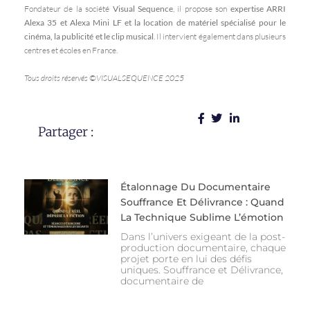
Fondateur de la société
Visual Sequence
, il propose son
expertise ARRI
Alexa 35 et Alexa Mini LF et la location de matériel spécialisé pour le
cinéma, la publicité et le clip musical
. Il intervient également dans plusieurs
centres et écoles en France.
Tous droits réservés ©VISUALSEQUENCE 2025
Partager :
Étalonnage Du Documentaire
Souffrance Et Délivrance : Quand
La Technique Sublime L’émotion
Dans l’univers exigeant de la post-
production documentaire, chaque
projet porte en lui des défis
uniques. Souffrance et Délivrance,
documentaire de