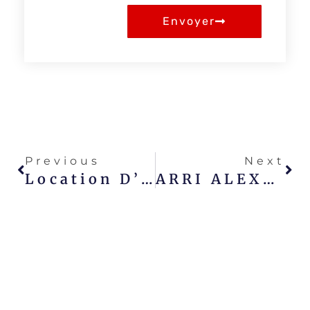
Envoyer
Previous
Next
Location D’un Transmetteur Teradek HF BOLT LT 500 HD-SDI À Nice, Marseille Et Monaco
ARRI ALEXA 35 – La Plus Petite Et La Plus Performante Des Caméras