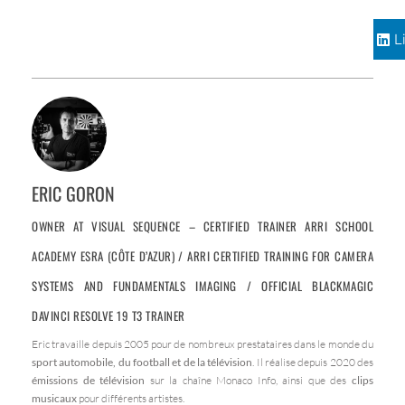
L
ERIC GORON
OWNER AT VISUAL SEQUENCE – CERTIFIED TRAINER ARRI SCHOOL
ACADEMY ESRA (CÔTE D’AZUR) / ARRI CERTIFIED TRAINING FOR CAMERA
SYSTEMS AND FUNDAMENTALS IMAGING / OFFICIAL BLACKMAGIC
DAVINCI RESOLVE 19 T3 TRAINER
Eric travaille depuis 2005 pour de nombreux prestataires dans le monde du
sport automobile, du football et de la télévision
. Il réalise depuis 2020 des
émissions de télévision
sur la chaîne Monaco Info, ainsi que des
clips
musicaux
pour différents artistes.