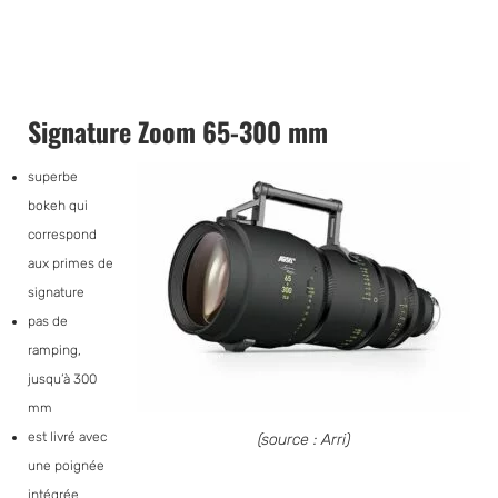
Signature Zoom 65-300 mm
superbe
bokeh qui
correspond
aux primes de
signature
pas de
ramping,
jusqu’à 300
mm
est livré avec
(source : Arri)
une poignée
intégrée