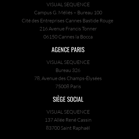
VISUAL SEQUENCE
Campus G. Méliès – Bureau 100
Cité des Entreprises Cannes Bastide Rouge
216 Avenue Francis Tonner
06150 Cannes la Bocca
AGENCE PARIS
VISUAL SEQUENCE
Bureau 326
78, Avenue des Champs-Élysées
75008 Paris
SIÈGE SOCIAL
VISUAL SEQUENCE
137 Allée René Cassin
83700 Saint Raphaël