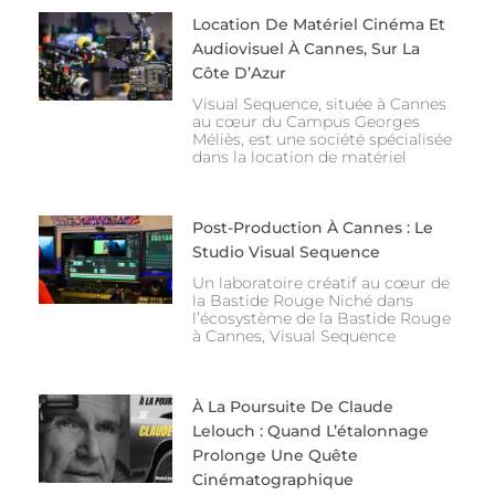
Location De Matériel Cinéma Et
Audiovisuel À Cannes, Sur La
Côte D’Azur
Visual Sequence, située à Cannes
au cœur du Campus Georges
Méliès, est une société spécialisée
dans la location de matériel
Post-Production À Cannes : Le
Studio Visual Sequence
Un laboratoire créatif au cœur de
la Bastide Rouge Niché dans
l’écosystème de la Bastide Rouge
à Cannes, Visual Sequence
À La Poursuite De Claude
Lelouch : Quand L’étalonnage
Prolonge Une Quête
Cinématographique