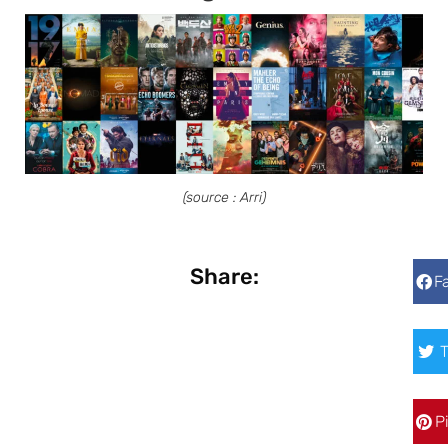
(source : Arri)
Share:
F
T
P