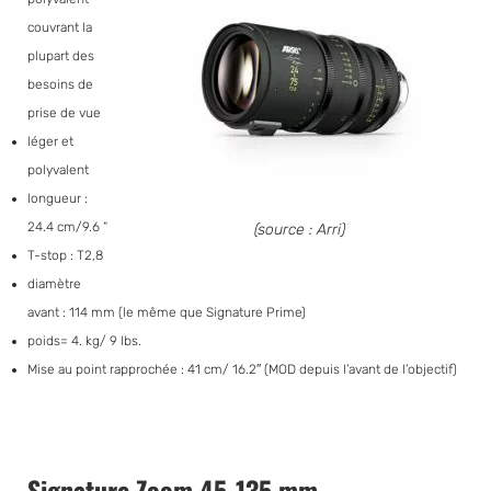
couvrant la
plupart des
besoins de
prise de vue
léger et
polyvalent
longueur :
24.4 cm/9.6 “
(source : Arri)
T-stop : T2,8
diamètre
avant : 114 mm (le même que Signature Prime)
poids= 4. kg/ 9 lbs.
Mise au point rapprochée : 41 cm/ 16.2″ (MOD depuis l’avant de l’objectif)
Signature Zoom 45-135 mm