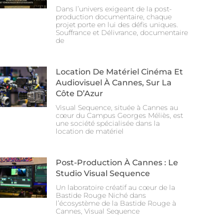
Dans l’univers exigeant de la post-
production documentaire, chaque
projet porte en lui des défis uniques.
Souffrance et Délivrance, documentaire
de
Location De Matériel Cinéma Et
Audiovisuel À Cannes, Sur La
Côte D’Azur
Visual Sequence, située à Cannes au
cœur du Campus Georges Méliès, est
une société spécialisée dans la
location de matériel
Post-Production À Cannes : Le
Studio Visual Sequence
Un laboratoire créatif au cœur de la
Bastide Rouge Niché dans
l’écosystème de la Bastide Rouge à
Cannes, Visual Sequence