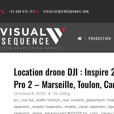
+33 660 915 771
VISUALSEQUENCE@GMAIL.COM
PRODUCTION
Location drone DJI : Inspire
Pro 2 – Marseille, Toulon, C
Octobre 8, 2020
Vs-29Eg
[vc_row full_width=”stretch_row” content_placement=”middl
seperator_enable=”seperator_enable_value” seperator_type
seperator_shape_background=”#121212″ bg_color_value=”#