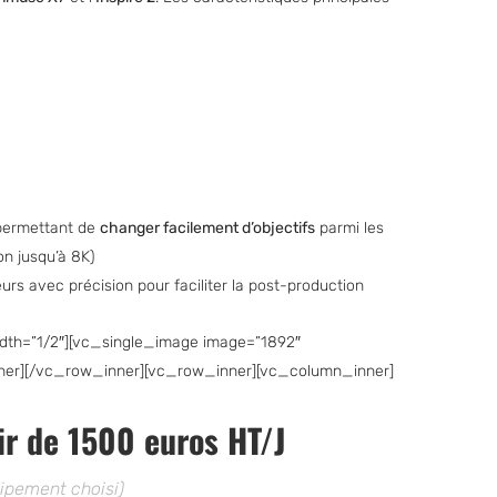
 permettant de
changer facilement d’objectifs
parmi les
on jusqu’à 8K)
rs avec précision pour faciliter la post-production
th=”1/2″][vc_single_image image=”1892″
nner][/vc_row_inner][vc_row_inner][vc_column_inner]
ir de 1500 euros HT/J
uipement choisi)