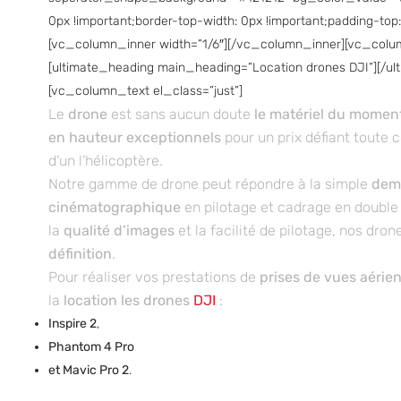
0px !important;border-top-width: 0px !important;padding-top
[vc_column_inner width=”1/6″][/vc_column_inner][vc_colu
[ultimate_heading main_heading=”Location drones DJI”][/u
[vc_column_text el_class=”just”]
Le
drone
est sans aucun doute
le matériel du momen
en hauteur exceptionnels
pour un prix défiant toute 
d’un l’hélicoptère.
Notre gamme de drone peut répondre à la simple
dem
cinématographique
en pilotage et cadrage en double 
la
qualité d’images
et la facilité de pilotage, nos dro
définition
.
Pour réaliser vos prestations de
prises de vues aérie
la
location les drones
DJI
:
Inspire 2
,
Phantom 4 Pro
et Mavic Pro 2
.