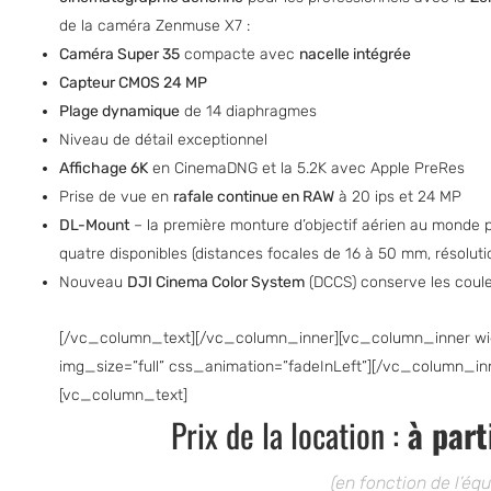
de la caméra Zenmuse X7 :
Caméra Super 35
compacte avec
nacelle intégrée
Capteur CMOS 24 MP
Plage dynamique
de 14 diaphragmes
Niveau de détail exceptionnel
Affichage 6K
en CinemaDNG et la 5.2K avec Apple PreRes
Prise de vue en
rafale continue en RAW
à 20 ips et 24 MP
DL-Mount
– la première monture d’objectif aérien au monde
quatre disponibles (distances focales de 16 à 50 mm, résoluti
Nouveau
DJI Cinema Color System
(DCCS) conserve les couleu
[/vc_column_text][/vc_column_inner][vc_column_inner wid
img_size=”full” css_animation=”fadeInLeft”][/vc_column_i
[vc_column_text]
Prix de la location :
à part
(en fonction de l’éq