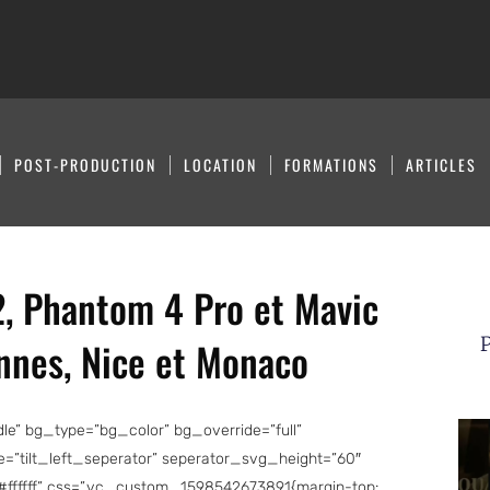
POST-PRODUCTION
LOCATION
FORMATIONS
ARTICLES
 2, Phantom 4 Pro et Mavic
P
annes, Nice et Monaco
e” bg_type=”bg_color” bg_override=”full”
=”tilt_left_seperator” seperator_svg_height=”60″
ffffff” css=”.vc_custom_1598542673891{margin-top: