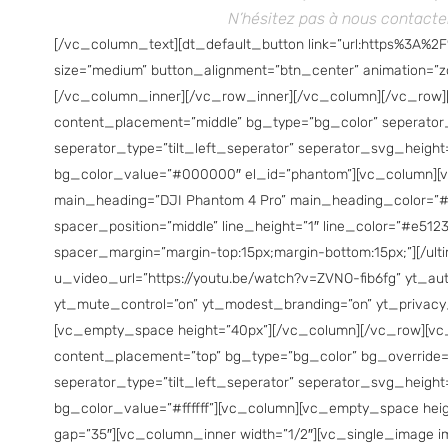
N’hésitez pas à nous contacte
[/vc_column_text][dt_default_button link=”url:https%3A%2
size=”medium” button_alignment=”btn_center” animation=”z
[/vc_column_inner][/vc_row_inner][/vc_column][/vc_row][
content_placement=”middle” bg_type=”bg_color” seperator
seperator_type=”tilt_left_seperator” seperator_svg_height
bg_color_value=”#000000″ el_id=”phantom”][vc_column][v
main_heading=”DJI Phantom 4 Pro” main_heading_color=”#ff
spacer_position=”middle” line_height=”1″ line_color=”#e5123f
spacer_margin=”margin-top:15px;margin-bottom:15px;”][/ult
u_video_url=”https://youtu.be/watch?v=ZVNO-fib6fg” yt_aut
yt_mute_control=”on” yt_modest_branding=”on” yt_privacy
[vc_empty_space height=”40px”][/vc_column][/vc_row][vc_
content_placement=”top” bg_type=”bg_color” bg_override=”
seperator_type=”tilt_left_seperator” seperator_svg_heig
bg_color_value=”#ffffff”][vc_column][vc_empty_space hei
gap=”35″][vc_column_inner width=”1/2″][vc_single_image im