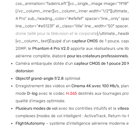
css_animation=”fadeInLeft”][vc_single_image image=”1918″ 
[/vc_column_inner][vc_column_inner width=”1/2″][ultimat
4 Pro” sub_heading_color=”#efefef” spacer=”line_only” spac
line_color=”#e5123f” el_class=”title” line_width=”50″ spac
drone taillé pour la télévision et le corporate
[/ultimate_head
[vc_column_text]Équipé d’un
capteur CMOS
de 1 pouce, cap
20MP, le
Phantom 4 Pro V2.0
apporte aux réalisateurs une lib
aérienne complète, élaboré
pour les créateurs professionnels
Caméra embarquée dotée d’un
capteur CMOS de 1 pouce 20 
distorsion
Objectif grand-angle f/2.8
optimisé
Enregistrement des vidéos en
Cinema 4K avec 100 Mb/s
, pla
mode
D-log
avec le codec
H.265
destinés aux tournages pro
qualité d’images optimisée.
Plusieurs modes de vol
avec les contrôles intuitifs et la
vites
complexes (modes de vol intelligent : ActiveTrack, Return-to
FlightAutonomy
– système d’intelligence aérienne moderne e