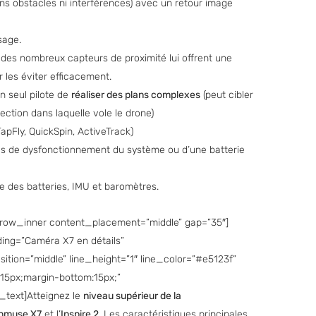
ns obstacles ni interférences) avec un retour image
sage.
des nombreux capteurs de proximité lui offrent une
 les éviter efficacement.
n seul pilote de
réaliser des plans complexes
(peut cibler
rection dans laquelle vole le drone)
TapFly, QuickSpin, ActiveTrack)
s de dysfonctionnement du système ou d’une batterie
e des batteries, IMU et baromètres.
row_inner content_placement=”middle” gap=”35″]
ing=”Caméra X7 en détails”
tion=”middle” line_height=”1″ line_color=”#e5123f”
:15px;margin-bottom:15px;”
text]Atteignez le
niveau supérieur de la
nmuse X7
et l’
Inspire 2
. Les caractéristiques principales