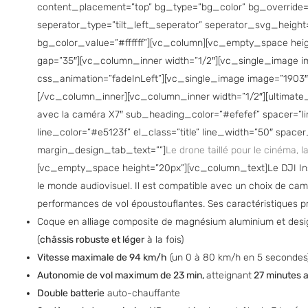
content_placement=”top” bg_type=”bg_color” bg_override=”
seperator_type=”tilt_left_seperator” seperator_svg_heig
bg_color_value=”#ffffff”][vc_column][vc_empty_space hei
gap=”35″][vc_column_inner width=”1/2″][vc_single_image im
css_animation=”fadeInLeft”][vc_single_image image=”1903″ 
[/vc_column_inner][vc_column_inner width=”1/2″][ultimate
avec la caméra X7″ sub_heading_color=”#efefef” spacer=”lin
line_color=”#e5123f” el_class=”title” line_width=”50″ spac
margin_design_tab_text=””]
Le drone taillé pour le cinéma, l
[vc_empty_space height=”20px”][vc_column_text]Le DJI Ins
le monde audiovisuel. Il est compatible avec un choix de cam
performances de vol époustouflantes. Ses caractéristiques pr
Coque en alliage composite de magnésium aluminium et desig
(
châssis robuste et léger
à la fois)
Vitesse maximale de 94 km/h
(un 0 à 80 km/h en 5 secondes
A
utonomie de vol maximum de 23 min,
atteignant
27 minutes a
Double batterie
auto-chauffante