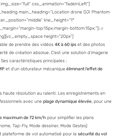
img_size=”full” css_animation=”fadeInLeft”]
e_heading main_heading=”Location drone DJI Phantom
er_position=”middle” line_height=”1″
er_margin=”margin-top:15px;margin-bottom:15px;”]
Le
ing][vc_empty_space height=”20px”]
able de prendre des vidéos
4K à 60 ips
et des photos
erté de création absolue. C’est une solution d’imagerie
. Ses caractéristiques principales :
MP
et d’un obturateur mécanique
éliminant l’effet de
ns haute résolution au ralenti. Les enregistrements en
fessionnels avec une
plage dynamique élevée
, pour une
se maximum de 72 km/h
pour simplifier les plans
-home, Tap-Fly, Mode dessiner, Mode Gestes)
t plateforme de vol automatisé pour la
sécurité du vol