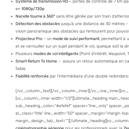
Système de transmission HD –
portée de contrôle de 7 km (sa
en
1080p/720p
Nacelle tourne à 360°
sans être gênée par son train d’atterris
Détection des obstacles
jusqu’à une distance de 30 mètres – 
vision panoramique des obstacles qui l’entourent pour pouvoir
Projecteur Pro
– un
mode de suivi performant
, permettant à u
et se verrouiller sur un sujet pendant le vol, quelque soit la di
Plusieurs
modes de vol intelligents
(Point d’intérêt, Waypoint, 
Smart Return To Home
– assure un retour automatique en ca
faible
Fiabilité renforcée
par l’intermédiaire d’une double redondanc
[/vc_column_text][/vc_column_inner][/vc_row_inner][vc_
[vc_column_inner width=”1/2″][ultimate_heading main_head
sub_heading_color=”#efefef” spacer=”line_only” spacer_posi
el_class=”title” line_width=”50″ spacer_margin=”margin-top
margin_design_tab_text=””][/ultimate_heading][vc_column_
cinématographie aérienne
pour les professionnels avec la
Ze