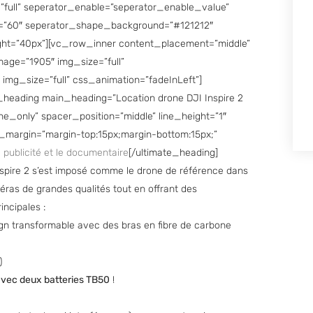
full” seperator_enable=”seperator_enable_value”
ht=”60″ seperator_shape_background=”#121212″
ght=”40px”][vc_row_inner content_placement=”middle”
age=”1905″ img_size=”full”
img_size=”full” css_animation=”fadeInLeft”]
_heading main_heading=”Location drone DJI Inspire 2
e_only” spacer_position=”middle” line_height=”1″
er_margin=”margin-top:15px;margin-bottom:15px;”
a publicité et le documentaire
[/ultimate_heading]
pire 2 s’est imposé comme le drone de référence dans
éras de grandes qualités tout en offrant des
incipales :
n transformable avec des bras en fibre de carbone
)
vec deux batteries TB50
!