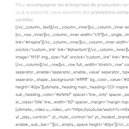
Pour
accompagner les entreprises de production
dan
ou à la publicité, nous assurons des
prestations comp
certifiés
.
[/vc_column_text][/vc_column_inner][vc_column_inner wid
[vc_row_inner][vc_column_inner width=”1/3″][vc_single_ima
link=”#inspire”][/vc_column_inner][vc_column_inner width=”
onclick=”custom_link” link=”#phantom”][/vc_column_inner]
image=”1913″ img_size=”full” onclick=”custom_link” link=”#
[/vc_column][/vc_row][vc_row full_width=”stretch_row” c
seperator_enable=”seperator_enable_value” seperator_type
seperator_shape_background=”#ffffff” bg_color_value=”#
height=”40px”][ultimate_heading main_heading=”DJI Inspire 
sub_heading_color=”#efefef” spacer=”line_only” spacer_posi
el_class=”title” line_width=”50″ spacer_margin=”margin-top
[ultimate_video u_video_url=”https://youtu.be/watch?v=m
yt_play_control=”” yt_mute_control=”on” yt_modest_brand
enable_sub_bar=””][vc_empty_space height=”40px”][/vc_co