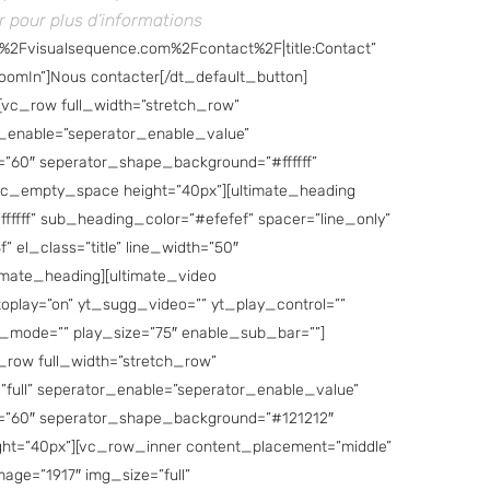
r pour plus d’informations
F%2Fvisualsequence.com%2Fcontact%2F|title:Contact”
oomIn”]Nous contacter[/dt_default_button]
vc_row full_width=”stretch_row”
_enable=”seperator_enable_value”
=”60″ seperator_shape_background=”#ffffff”
c_empty_space height=”40px”][ultimate_heading
ffff” sub_heading_color=”#efefef” spacer=”line_only”
” el_class=”title” line_width=”50″
imate_heading][ultimate_video
oplay=”on” yt_sugg_video=”” yt_play_control=””
_mode=”” play_size=”75″ enable_sub_bar=””]
row full_width=”stretch_row”
full” seperator_enable=”seperator_enable_value”
ht=”60″ seperator_shape_background=”#121212″
ght=”40px”][vc_row_inner content_placement=”middle”
age=”1917″ img_size=”full”