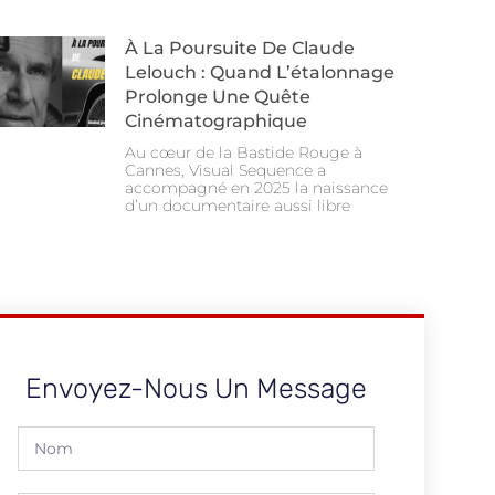
À La Poursuite De Claude
Lelouch : Quand L’étalonnage
Prolonge Une Quête
Cinématographique
Au cœur de la Bastide Rouge à
Cannes, Visual Sequence a
accompagné en 2025 la naissance
d’un documentaire aussi libre
Envoyez-Nous Un Message