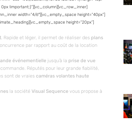
: 0px !important;}”][vc_column][vc_row_inner]
mn_inner width=”4/6″][vc_empty_space height=”40px”]
ltimate_heading][vc_empty_space height=”20px”]
t
. Rapide et léger, il permet de réaliser des
plans
concurrence par rapport au coût de la location
ande événementielle
jusqu’à la
prise de vue
commande. Réputés pour leur grande fiabilité,
nes sont de vraies
caméras volantes haute
nnes
la société
Visual Sequence
vous propose à