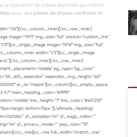
s la réalisation de vidéos destinées au cinéma
lètes
avec des
pilotes de drones confirmés et
th=”1/6″][/vc_column_inner][/vc_row_inner]
ge image=”1911″ img_size=”full” onclick=”custom_link”
1/3″][vc_single_image image=”1914″ img_size=”full”
[vc_column_inner width=”1/3″][vc_single_image
mavic”][/vc_column_inner][/vc_row_inner]
ontent_placement=”middle” bg_type=”bg_color”
=”tilt_left_seperator” seperator_svg_height=”60″
000000″ el_id=”inspire”][vc_column][vc_empty_space
2 X7″ main_heading_color=”#ffffff”
tion=”middle” line_height=”1″ line_color=”#e5123f”
:15px;margin-bottom:15px;”][/ultimate_heading]
5WvcXp2dqU” yt_autoplay=”on” yt_sugg_video=””
ing=”on” yt_privacy_mode=”” play_size=”75″
lumn][/vc_row][vc_row full_width=”stretch_row”